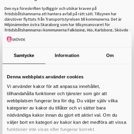
Den nya föreskriften tydliggör och utökar kraven på
fritidsbåtshamnarna att hantera avfall på rätt sätt. Tillsynen har
därutöver flyttats från Transportstyrelsen till kommunerna. Det är
Miljönämnden östra Skaraborg som har tillsynsansvaret för
fritidsbåtshamnarna i kommunerna Falköping, Hjo, Karlsborg, Skövde
och Tibro.
Hamnarnas ansvar
Samtycke
Information
Om
Föreskriften ställer krav på hamnarna att de har
mottagningsanordningar som fungerar som de ska, att de har rätt
kapacitet, är rätt placerade och kan repareras utan dröjsmål om de
går sönder.
Denna webbplats använder cookies
Nytt krav på fritidsbåtshamnarna är även att planen för mottagande
Vi använder kakor för att anpassa innehållet,
och hantering av avfall ska skickas in till kommunen (Miljsösamverkan
östra Skaraborg) för godkännande. Tidigare har det bara funnits krav
tillhandahålla funktioner och tjänster som gör att
på att hamnen har en upprättad plan.
webbplatsen fungerar bra för dig. Du väljer själv vilka
Har hamnen ingen plan för avfallshantering eller tillräckliga
kategorier av kakor du tillåter och vi sätter bara
mottagningsanordningar kan kommunen (Miljösamverkan östra
nödvändiga kakor innan du gjort ett aktivt val. Om du
Skaraborg) utfärda sanktionsavgift (från och med januari 2024).
väljer bort en kategori av kakor kan det medföra att vissa
Kravet omfattar de fritidsbåtshamnar som har utrymme för fler än 25
funktioner inte visas eller fungerar korrekt.
fritidsbåtar. Allt som ska ingå i avfallshanteringsplanen framgår av 5