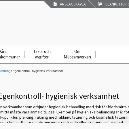
ANSLAGSTAVLA
BLANKETTER O
Våra
Taxor och
Om
skommuner
avgifter
Miljösamverkan
andling
Egenkontroll- hygienisk verksamhet
Egenkontroll- hygienisk verksamhet
En verksamhet som erbjuder hygienisk behandling med risk för blodsmitta e
mitta måste vara anmäld till oss. Exempel på hygieniska behandlingar är fo
kupunktur, piercing, rakning med rakkniv, tatuering och kosmetisk tatuerin
andra behandlingar där du använder stickande eller skärande instrument.