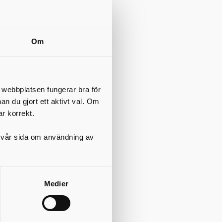
för
as av
kan medföra
Om
 över
ommande
n
t webbplatsen fungerar bra för
nan du gjort ett aktivt val. Om
dningen (SFS
ig att ha en
ar korrekt.
har och hur
en är att du
på vår sida om användning av
 verksamhet
det viktigt
Medier