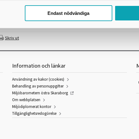
När ska det göras?
Endast nödvändiga
Hur ska det göras?
Vem är ansvarig för utförandet?
Skriv ut
Information och länkar
M
Användning av kakor (cookies)
Behandling av personuppgifter
Miljöbarometern östra Skaraborg
Om webbplatsen
Miljödiplomerat kontor
Tillgänglighetsredogörelse