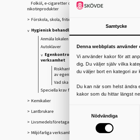
Folköl, e-cigaretter och tobaksfria
nikotinprodukter
m
Förskola, skola, fritids
o
Samtycke
Hygienisk behandling
Anmäla lokalen
Autoklaver
Denna webbplats använder 
Egenkontroll- hygienisk
k
Vi använder kakor för att anp
verksamhet
dig. Du väljer själv vilka kat
Riskhanteringsprocessen – en del
du väljer bort en kategori av 
av egenkontrollen
d
d
Vad ska egenkontrollen innehålla?
Du kan när som helst ändra el
s
Speciella krav för vissa lokaler
kakor som du hittar längst ne
Kemikalier
e
Lantbrukare
a
Nödvändiga
Livsmedelsföretagare
Miljöfarliga verksamheter