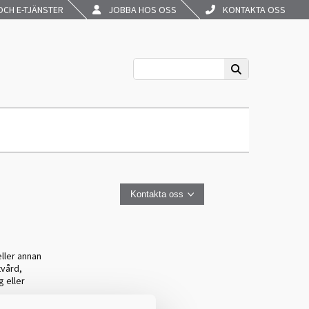
CH E-TJÄNSTER
JOBBA HOS OSS
KONTAKTA OSS
Kontakta oss
ller annan
tvård,
g eller