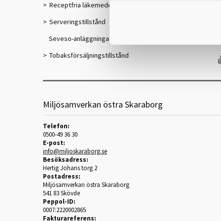
Receptfria läkemedel
Serveringstillstånd
Seveso-anläggningar
Tobaksförsäljningstillstånd
Miljösamverkan östra Skaraborg
Telefon:
0500-49 36 30
E-post:
info@miljoskaraborg.se
Besöksadress:
Hertig Johans torg 2
Postadress:
Miljösamverkan östra Skaraborg
541 83 Skövde
Peppol-ID:
0007:2220002865
Fakturareferens: