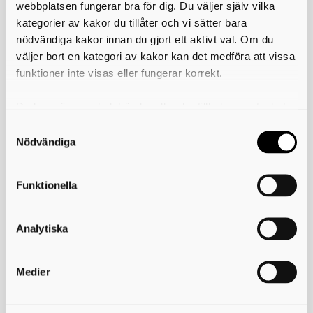
webbplatsen fungerar bra för dig. Du väljer själv vilka
Skriv ut
kategorier av kakor du tillåter och vi sätter bara
nödvändiga kakor innan du gjort ett aktivt val. Om du
väljer bort en kategori av kakor kan det medföra att vissa
funktioner inte visas eller fungerar korrekt.
Miljösamverkan östra Skaraborg
Du kan när som helst ändra eller dra tillbaka samtycket
Telefon:
0500-49 36 30
för vilka kakor du tillåter. Det görs på vår sida om
E-post:
användning av kakor som du hittar längst ner på sidan
Nödvändiga
info@miljoskaraborg.se
Besöksadress:
Hertig Johans torg 2
Postadress:
Funktionella
Miljösamverkan östra Skaraborg
541 83 Skövde
Peppol-ID:
Analytiska
0007:2220002865
Fakturareferens:
YY351000
Medier
Information och länkar