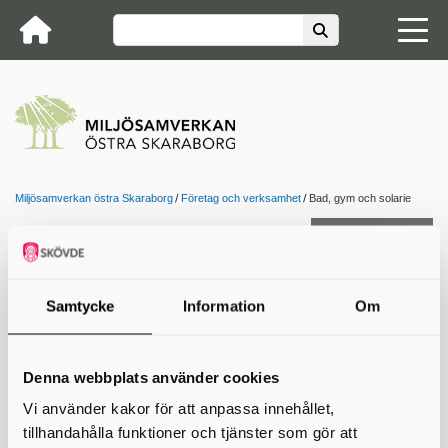
Miljösamverkan östra Skaraborg
Företag och verksamhet
Bad, gym och solarie
Kontakta oss
Bad, gym och solarier
Samtycke
Information
Om
Driver du en verksamhet inom bad, gym eller solarier?
Miljösamverkan östra Skaraborg ger stöd och information
för att du ska kunna erbjuda en trygg och hälsosam miljö
Denna webbplats använder cookies
för dina kunder och medarbetare. Här hittar du vägledning
kring hygien, ventilation, vattenkvalitet och andra viktiga
Vi använder kakor för att anpassa innehållet,
aspekter som bidrar till en säker verksamhet.
tillhandahålla funktioner och tjänster som gör att