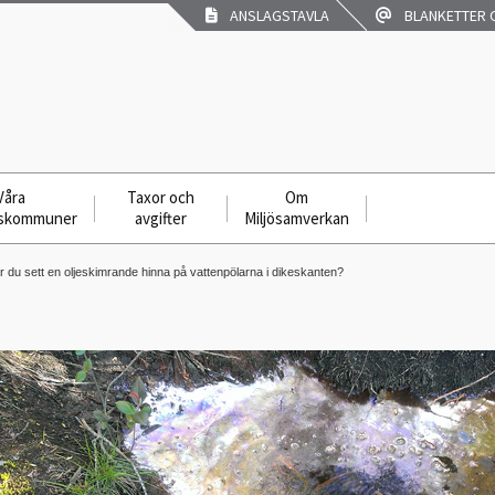
ANSLAGSTAVLA
BLANKETTER O
Våra
Taxor och
Om
skommuner
avgifter
Miljösamverkan
r du sett en oljeskimrande hinna på vattenpölarna i dikeskanten?