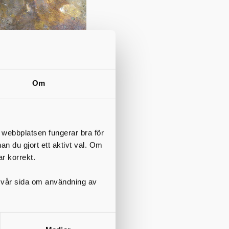
Om
t webbplatsen fungerar bra för
nan du gjort ett aktivt val. Om
ar korrekt.
är det
på vår sida om användning av
n oftast är
igt
atten. När