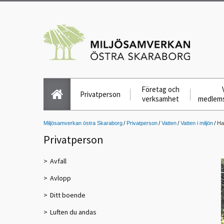
Företag och
Privatperson
verksamhet
medlem
Miljösamverkan östra Skaraborg
Privatperson
Vatten
Vatten i miljön
Ha
Privatperson
Avfall
Avlopp
Ditt boende
Luften du andas