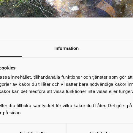
Information
cookies
Har du sett en oljeskimrande hinna på
assa innehållet, tillhandahålla funktioner och tjänster som gör at
egorier av kakor du tillåter och vi sätter bara nödvändiga kakor in
vattenpölarna i dikeskanten?
kakor kan det medföra att vissa funktioner inte visas eller funger
Oftast beror det på helt naturliga processer. I de allra flesta fall 
frågan om järnbakterier, vilket är helt ofarligt.
ler dra tillbaka samtycket för vilka kakor du tillåter. Det görs 
r på sidan
an kan lätt tro att det handlar om olja som läckt ut eller dumpats i diket, me
et naturen själv som ordnat med färgkalaset. Det är fråga om ett helt ofarl
naturfenomen. Färgen förorsakas av järnbakterier som samlas i järnhaltigt v
ärnbakterien oxiderar järnet i vattnet så bildas färgade sediment.