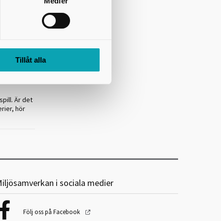
Medier
ger. Den
ver- och
r.
Tillåt alla
er genom att
ackelerar
pill. Är det
erier, hör
iljösamverkan i sociala medier
Följ oss på Facebook