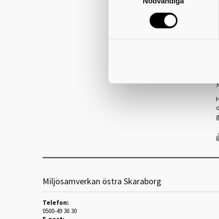
Nödvändiga
D
r
D
s
y
H
o
g
Miljösamverkan östra Skaraborg
Telefon:
0500-49 36 30