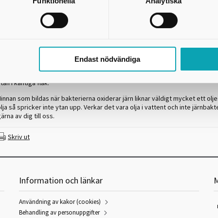
Funktionella
Analytiska
et kan lysa rostrött i en del pölar och i andra glimmar det i regnbågens fär
oströda färgen kommer från järnbakterier som finns naturligt. Även den sil
regnbågsfärgade hinnan man ibland kan se på ytan beror på just järnbakterie
Kontrollera med en pinne om du vill
Endast nödvändiga
et är lätt att själv kontrollera om hinnan består av olja eller av järnbakteri
lå med en pinne på vattenytan. Om det är en hinna från järnbakterier så kr
tan i kantiga flak.
innan som bildas när bakterierna oxiderar järn liknar väldigt mycket ett oljes
lja så spricker inte ytan upp. Verkar det vara olja i vattent och inte järnbakt
ärna av dig till oss.
Skriv ut
Information och länkar
M
Användning av kakor (cookies)
Behandling av personuppgifter