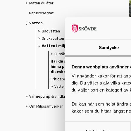
Maten du äter
Naturreservat
Vatten
Badvatten
Dricksvatten
Vatten i miljön
Samtycke
Biltvätt
Har du sett en oljeskimrande
hinna på vattenpölarna i
Denna webbplats använder 
dikeskanten?
Vi använder kakor för att anp
Fritidsbåtar
dig. Du väljer själv vilka kat
Vattenskyddsområden
du väljer bort en kategori av 
Värmepump & vindkraft
Du kan när som helst ändra el
Om Miljösamverkan
kakor som du hittar längst ne
M
d
j