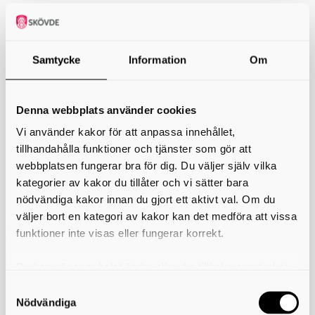
Bostäder
Dagvatten och avlopp
Samtycke
Information
Om
Fordonstvättar, drivmedelsstationer och motorbanor
Lantbruk
Denna webbplats använder cookies
Livsmedel
Vi använder kakor för att anpassa innehållet,
tillhandahålla funktioner och tjänster som gör att
Lokaler (hygienlokaler, bad, skolor, nöjeslokaler, rökfria miljöer med
webbplatsen fungerar bra för dig. Du väljer själv vilka
flera)
kategorier av kakor du tillåter och vi sätter bara
nödvändiga kakor innan du gjort ett aktivt val. Om du
Miljöskydd
väljer bort en kategori av kakor kan det medföra att vissa
Serveringstillstånd, tobak, vissa receptfria läkemedel
funktioner inte visas eller fungerar korrekt.
Du kan när som helst ändra eller dra tillbaka samtycket
Skriv ut
för vilka kakor du tillåter. Det görs på vår sida om
användning av kakor som du hittar längst ner på sidan
Nödvändiga
Länkar