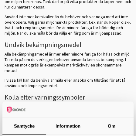
om miljön förorenas. Tänk därför på vilka produkter du köper hem och
hur du hanterar dessa.
Använd inte mer kemikalier än du behöver och var noga med att inte
överdosera. Välj gärna miljömärkta produkter, t.ex. när du köper disk-,
tvätt- och rengöringsmedel. De är mindre farliga för både dig och
miljön. När du ska måla bör du välja en färg som är miljöanpassad.
Undvik bekämpningsmedel
Alla bekämpningsmedel är mer eller mindre farliga för hälsa och miljö.
Ta reda på om du verkligen behöver använda kemisk bekämpning. I
kampen mot ogräs är exempelvis marktäckväv en skonsammare
metod.
I vissa fall kan du behöva anmäla eller ansöka om tillstånd för att få
använda bekämpningsmedel.
Kolla efter varningssymboler
Kemikalier som är farliga för miljön eller din hälsa ska vara märkta
med särskilda farosymboler. Undvik att köpa dessa produkter. Om du
ändå måste göra det läs noga på förpackningen. På
Kemikalieinspektions hemsida finns information om märkning av olika
Samtycke
Information
Om
produkter.