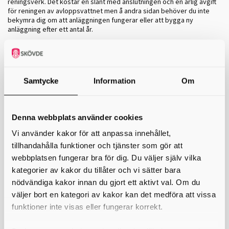
reningsverk. Det kostar en slant med anslutningen och en årlig avgift
för reningen av avloppsvattnet men å andra sidan behöver du inte
bekymra dig om att anläggningen fungerar eller att bygga ny
anläggning efter ett antal år.
Kommunerna kan besluta att utöka verksamhetsområdet. Man kan
även besluta att ett område inte ska omfattas av
verksamhetsområdet. Det här finns beskrivet i den så kallade ABVA,
dvs. Allmänna bestämmelser om brukande av kommunens allmänna
Samtycke
Information
Om
VA-anläggning.
Utanför kommunalt verksamhetsområde
Bor du utanför det kommunala verksamhetsområdet och vill ansluta
Denna webbplats använder cookies
ditt avlopp till kommunens anläggning behöver du kontakta
kommunens VA-avdelning för att diskutera om det är möjligt.
Vi använder kakor för att anpassa innehållet,
tillhandahålla funktioner och tjänster som gör att
Gemensamhetsförening
webbplatsen fungerar bra för dig. Du väljer själv vilka
Är ni flera fastighetsägare inom ett område som önskar bilda en
gemensamhetsförening för att tillsammans ansluta till kommunalt VA
kategorier av kakor du tillåter och vi sätter bara
kan ni ta hjälp av vår
VA-rådgivare.
nödvändiga kakor innan du gjort ett aktivt val. Om du
väljer bort en kategori av kakor kan det medföra att vissa
Skriv ut
funktioner inte visas eller fungerar korrekt.
Länkar