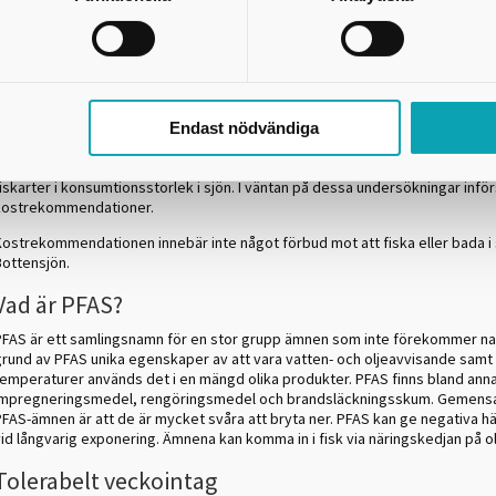
amtliga invånargrupper i samhället.
Anledningen till den tillfälliga kostrekommendationen är att det EU-gemen
tolerabla veckointaget för PFAS har sänkts på grund av nya bedömningar s
ör hälsoeffekter.
Undersökningar som gjordes av Länsstyrelsen i Västra Götaland 2021 visar a
Endast nödvändiga
PFAS i abborre från södra Bottensjön är för hög enligt Livsmedelsverkets n
rekommendationer för egenfångad fisk. Ytterligare undersökningar ska göra
iskarter i konsumtionsstorlek i sjön. I väntan på dessa undersökningar införs 
kostrekommendationer.
Kostrekommendationen innebär inte något förbud mot att fiska eller bada i
Bottensjön.
Vad är PFAS?
PFAS är ett samlingsnamn för en stor grupp ämnen som inte förekommer nat
grund av PFAS unika egenskaper av att vara vatten- och oljeavvisande samt 
temperaturer används det i en mängd olika produkter. PFAS finns bland anna
impregneringsmedel, rengöringsmedel och brandsläckningsskum. Gemensam
PFAS-ämnen är att de är mycket svåra att bryta ner. PFAS kan ge negativa h
id långvarig exponering. Ämnena kan komma in i fisk via näringskedjan på ol
Tolerabelt veckointag