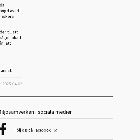
bla
mängd av ett
 riskera
r till att
 någon ökad
ån, att
 annat.
: 2025-04-02
iljösamverkan i sociala medier
Följ oss på Facebook