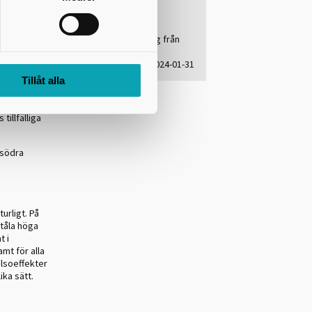
Dokument
samma
Protokollsutdrag från
om gjorts
Miljönämndens
sammanträde 2024-01-31
tt halten
Tillåt alla
ya
s för fler
tillfälliga
 södra
urligt. På
tåla höga
t i
t för alla
älsoeffekter
ika sätt.