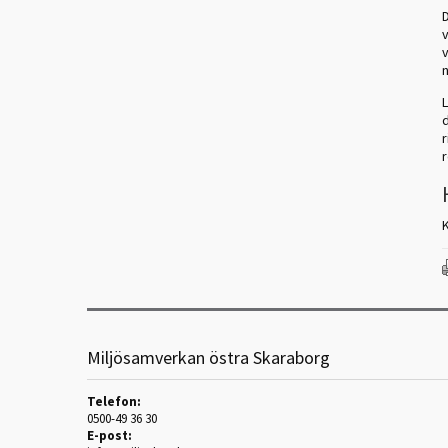
v
v
r
Miljösamverkan östra Skaraborg
Telefon:
0500-49 36 30
E-post: