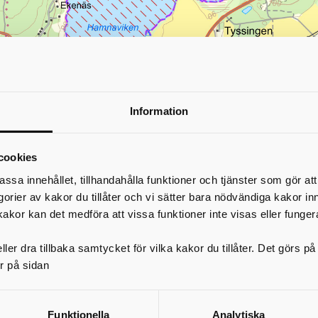
Information
Tillfällig kostrekommendation för
cookies
konsumtion av fisk från södra Bottens
assa innehållet, tillhandahålla funktioner och tjänster som gör at
egorier av kakor du tillåter och vi sätter bara nödvändiga kakor in
I samråd med Livsmedelsverket och Länsstyrelsen i Västra Göta
kakor kan det medföra att vissa funktioner inte visas eller funger
Miljönämnden tagit fram en tillfällig kostrekommendation för
konsumtion av fisk fångad i södra delen av Bottensjön i Karlsbor
kommun. Kostrekommendationen upprättas på grund av förhöjd
ler dra tillbaka samtycket för vilka kakor du tillåter. Det görs 
av PFAS i fisk, som kan ge negativa hälsoeffekter vid längre tids
r på sidan
exponering.
Rekommendationen är att allmänheten inte bör äta fisk fångad från södra d
Funktionella
Analytiska
Bottensjön i Karlsborgs kommun mer än 2-3 gånger per år. Rekommendation