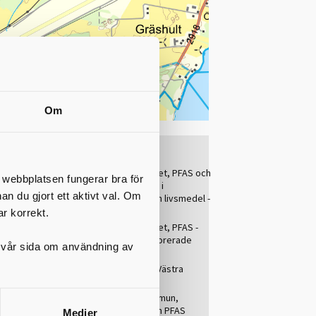
Om
Länkar
jön
Livsmedelsverket, PFAS och
t webbplatsen fungerar bra för
andra miljögifter i
nan du gjort ett aktivt val. Om
dricksvatten och livsmedel -
land har
kontroll
ar korrekt.
Livsmedelsverket, PFAS -
gs
Poly- och perfluorerade
a halter
på vår sida om användning av
alkylsubstanser
Länsstyrelsen i Västra
Götaland, PFAS
Karlsborgs kommun,
elen av
dricksvatten och PFAS
Medier
en gäller