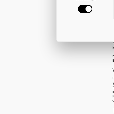
s
f
f
v