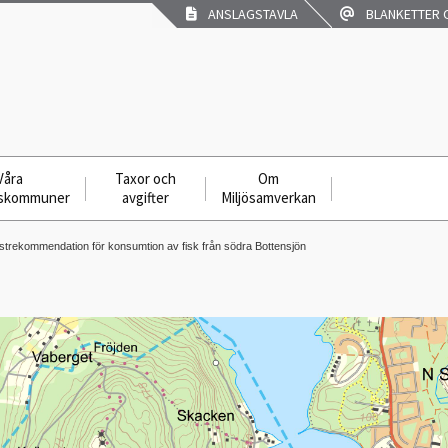
ANSLAGSTAVLA
BLANKETTER O
Våra
Taxor och
Om
skommuner
avgifter
Miljösamverkan
 kostrekommendation för konsumtion av fisk från södra Bottensjön