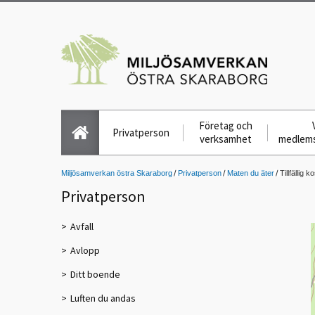
Företag och
Privatperson
verksamhet
medlem
Miljösamverkan östra Skaraborg
Privatperson
Maten du äter
Tillfällig
Privatperson
Avfall
Avlopp
Ditt boende
Luften du andas