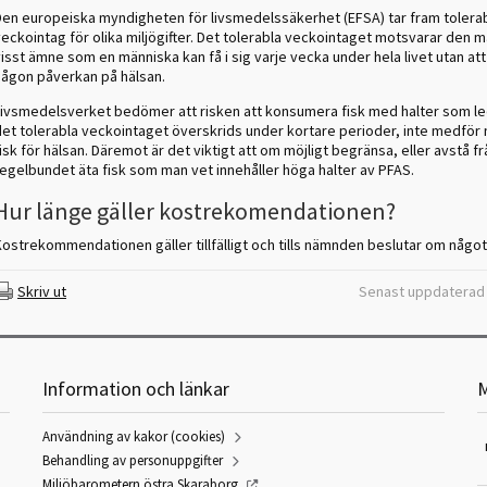
Den europeiska myndigheten för livsmedelssäkerhet (EFSA) tar fram tolera
eckointag för olika miljögifter. Det tolerabla veckointaget motsvarar den 
isst ämne som en människa kan få i sig varje vecka under hela livet utan att
någon påverkan på hälsan.
Livsmedelsverket bedömer att risken att konsumera fisk med halter som lede
det tolerabla veckointaget överskrids under kortare perioder, inte medför
isk för hälsan. Däremot är det viktigt att om möjligt begränsa, eller avstå fr
regelbundet äta fisk som man vet innehåller höga halter av PFAS.
Hur länge gäller kostrekomendationen?
Kostrekommendationen gäller tillfälligt och tills nämnden beslutar om något
Skriv ut
Senast uppdaterad 
Information och länkar
M
Användning av kakor (cookies)
Behandling av personuppgifter
Miljöbarometern östra Skaraborg