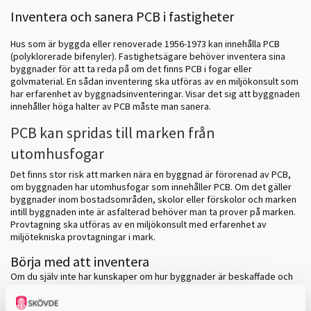
Inventera och sanera PCB i fastigheter
Hus som är byggda eller renoverade 1956-1973 kan innehålla PCB
(polyklorerade bifenyler). Fastighetsägare behöver inventera sina
byggnader för att ta reda på om det finns PCB i fogar eller
golvmaterial. En sådan inventering ska utföras av en miljökonsult som
har erfarenhet av byggnadsinventeringar. Visar det sig att byggnaden
innehåller höga halter av PCB måste man sanera.
PCB kan spridas till marken från
utomhusfogar
Det finns stor risk att marken nära en byggnad är förorenad av PCB,
om byggnaden har utomhusfogar som innehåller PCB. Om det gäller
byggnader inom bostadsområden, skolor eller förskolor och marken
intill byggnaden inte är asfalterad behöver man ta prover på marken.
Provtagning ska utföras av en miljökonsult med erfarenhet av
miljötekniska provtagningar i mark.
Börja med att inventera
Om du själv inte har kunskaper om hur byggnader är beskaffade och
var man kan hitta byggmaterial som kan innehålla PCB så bör du anlita
en kunnig inventerare. Det är viktigt att det företag du anlitar har god