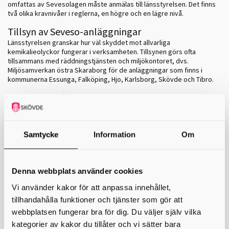
omfattas av Sevesolagen måste anmälas till länsstyrelsen. Det finns
två olika kravnivåer i reglerna, en högre och en lägre nivå.
Tillsyn av Seveso-anläggningar
Länsstyrelsen granskar hur väl skyddet mot allvarliga
kemikalieolyckor fungerar i verksamheten. Tillsynen görs ofta
tillsammans med räddningstjänsten och miljökontoret, dvs.
Miljösamverkan östra Skaraborg för de anläggningar som finns i
kommunerna Essunga, Falköping, Hjo, Karlsborg, Skövde och Tibro.
Sevesolagstiftningen
Sevesodirektivet omfattar
- Lag (1999:381) om åtgärder för att förebygga och begränsa
följderna av allvarliga kemikalieolyckor
Samtycke
Information
Om
- Förordning (2015:236) om åtgärder för att förebygga och begränsa
följderna av allvarliga kemikalieolyckor
Denna webbplats använder cookies
- MSBFS 2015:8 – Myndigheten för samhällsskydd och beredskaps
föreskrifter om åtgärder för att förebygga och begränsa följderna av
Vi använder kakor för att anpassa innehållet,
allvarliga kemikalieolyckor
tillhandahålla funktioner och tjänster som gör att
Även inom de här lagarna finns regler om Seveso-anläggningar
webbplatsen fungerar bra för dig. Du väljer själv vilka
kategorier av kakor du tillåter och vi sätter bara
miljöbalken (1998:808)