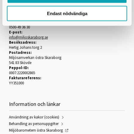
Miljösamverkan östra Skaraborg
Endast nödvändiga
Telefon:
0500-49 36 30
E-post:
info@miljoskaraborg.se
Besöksadress:
Hertig Johans torg 2
Postadress:
Miljösamverkan östra Skaraborg
541 83 Skövde
Peppol-ID:
0007:2220002865
Fakturareferens:
YY351000
Information och länkar
Användning av kakor (cookies)
Behandling av personuppgifter
Miljöbarometern östra Skaraborg