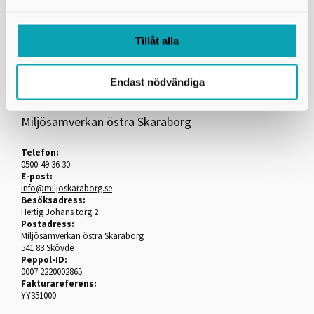
ledningsbädden som till kringfyllning och resterande fyllning. All återfylld
formsand ska packas enligt tabell CE/4 som material av typ 4, tabell
CE/1. Tabellerna återfinns i AMA Anläggning 10.
Tillåt alla
Skriv ut
Endast nödvändiga
Miljösamverkan östra Skaraborg
Telefon:
0500-49 36 30
E-post:
info@miljoskaraborg.se
Besöksadress:
Hertig Johans torg 2
Postadress:
Miljösamverkan östra Skaraborg
541 83 Skövde
Peppol-ID:
0007:2220002865
Fakturareferens:
YY351000