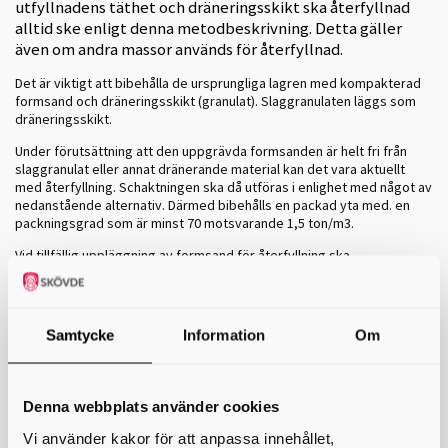
utfyllnadens täthet och dräneringsskikt ska återfyllnad
alltid ske enligt denna metodbeskrivning. Detta gäller
även om andra massor används för återfyllnad.
Det är viktigt att bibehålla de ursprungliga lagren med kompakterad
formsand och dräneringsskikt (granulat). Slaggranulaten läggs som
dräneringsskikt.
Under förutsättning att den uppgrävda formsanden är helt fri från
slaggranulat eller annat dränerande material kan det vara aktuellt
med återfyllning. Schaktningen ska då utföras i enlighet med något av
nedanstående alternativ. Därmed bibehålls en packad yta med. en
packningsgrad som är minst 70 motsvarande 1,5 ton/m3.
Vid tillfällig uppläggning av formsand för återfyllning ska
verksamhetsutövaren se till att sanden förvaras skyddad från
nederbörd så att dess ursprungliga vattenkvot behålls. Om fukten
bibehålls i formsanden undviks även problem med damning.
Samtycke
Information
Om
Alternativa metoder för återfyllning av schakt med ledningar och
konstruktioner.
Ledningar och konstruktioner som kan ligga i tät
Denna webbplats använder cookies
återfyllning
Vi använder kakor för att anpassa innehållet,
a) Schakten återfylls med aktuell formsand och eventuell annat