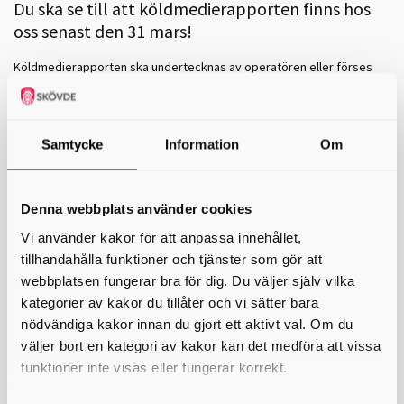
Du ska se till att köldmedierapporten finns hos
oss senast den 31 mars!
Köldmedierapporten ska undertecknas av operatören eller förses
med operatörens elektroniska signatur. Rapporten ska innehålla
följande uppgifter:
Operatörens organisationsnummer, postadress och
faktureringsadress.
Samtycke
Information
Om
Adress och fastighetsbeteckning där utrustningen är belägen,
om utrustningen är stationär.
En förteckning över utrustningen (aggregatförteckning).
Denna webbplats använder cookies
Den totala mängden köldmedium i utrustningen.
Den totala mängden påfyllda köldmedier till följd av läckage från
Vi använder kakor för att anpassa innehållet,
utrustningen det senaste kalenderåret.
Den totala mängden omhändertagna köldmedier från
tillhandahålla funktioner och tjänster som gör att
utrustningen det senaste kalenderåret.
webbplatsen fungerar bra för dig. Du väljer själv vilka
Utrustning som har skrotats.
kategorier av kakor du tillåter och vi sätter bara
Resultat av utförda kontroller.
Datum för utförda kontroller.
nödvändiga kakor innan du gjort ett aktivt val. Om du
Namn och kontaktuppgifter till den personal och det företag som
väljer bort en kategori av kakor kan det medföra att vissa
gjort kontrollerna.
funktioner inte visas eller fungerar korrekt.
Skriv ut