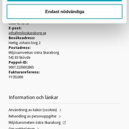
Miljösamverkan östra Skaraborg
Endast nödvändiga
Telefon:
0500-49 36 30
E-post:
info@miljoskaraborg.se
Besöksadress:
Hertig Johans torg 2
Postadress:
Miljösamverkan östra Skaraborg
541 83 Skövde
Peppol-ID:
0007:2220002865
Fakturareferens:
YY351000
Information och länkar
Användning av kakor (cookies)
Behandling av personuppgifter
Miljöbarometern östra Skaraborg
Om webbplatsen