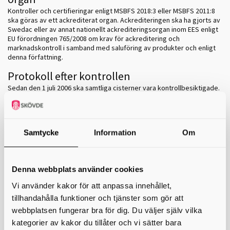
Kontroller och certifieringar enligt MSBFS 2018:3 eller MSBFS 2011:8
ska göras av ett ackrediterat organ. Ackrediteringen ska ha gjorts av
Swedac eller av annat nationellt ackrediteringsorgan inom EES enligt
EU förordningen 765/2008 om krav för ackreditering och
marknadskontroll i samband med saluföring av produkter och enligt
denna författning.
Protokoll efter kontrollen
Sedan den 1 juli 2006 ska samtliga cisterner vara kontrollbesiktigade.
Om du funderar på att köpa hus är det bra att kontrollera att
eventuell cistern antingen är avställd eller att det finns ett aktuellt
besiktningsprotokoll (kontrollrapport).
Fastighetsägaren eller den som sköter fastigheten ska
Samtycke
Information
Om
förvara kontrollrapporten så att de kan visas upp om till exempel
Miljösamverkan, försäkringsbolag eller oljebolag frågar efter det.
En kopia av utförda kontroller, även periodiska kontroller, som gjorts
Denna webbplats använder cookies
enligt föreskrifter från Myndigheten för civilt försvar, ska skickas till
oss.
Vi använder kakor för att anpassa innehållet,
tillhandahålla funktioner och tjänster som gör att
Nyinstallation
webbplatsen fungerar bra för dig. Du väljer själv vilka
Vid nyinstallation av en cistern ska vi informeras senast fyra veckor
kategorier av kakor du tillåter och vi sätter bara
innan installationen. Tillverkningsintyget följer med cisternen vid