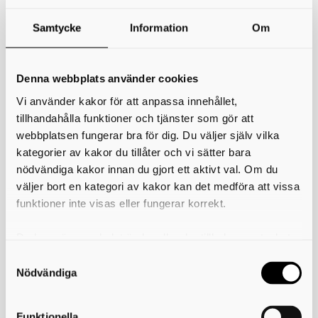
du göra det gratis från
Adobes webbplats.
Samtycke
Information
Om
E-tjänst för att anmäla misstänkt matförgiftning
E-tjänst för klagomål på bristande livsmedelshantering
Denna webbplats använder cookies
E-tjänst för att anmäla ny livsmedelsverksamhet, ändra eller
Vi använder kakor för att anpassa innehållet,
avregistrera
tillhandahålla funktioner och tjänster som gör att
webbplatsen fungerar bra för dig. Du väljer själv vilka
Registrering av dricksvattenanläggning, anmälan
kategorier av kakor du tillåter och vi sätter bara
nödvändiga kakor innan du gjort ett aktivt val. Om du
Registrering av livsmedelsanläggning, anmälan
väljer bort en kategori av kakor kan det medföra att vissa
funktioner inte visas eller fungerar korrekt.
Skriv ut
Du kan när som helst ändra eller dra tillbaka samtycket
Länkar
för vilka kakor du tillåter. Det görs på vår sida om
Ladda hem Adobe Reader
användning av kakor som du hittar längst ner på sidan
Nödvändiga
Funktionella