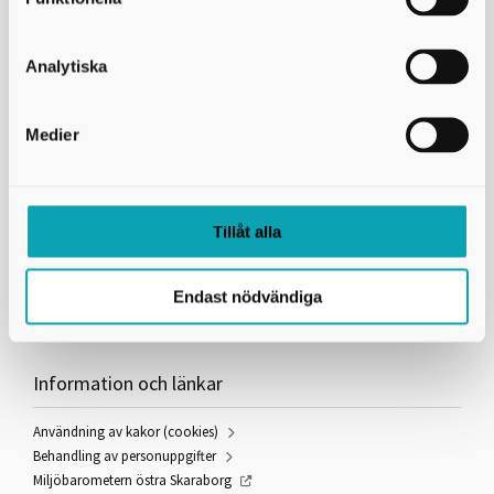
Miljösamverkan östra Skaraborg
Analytiska
Telefon:
0500-49 36 30
E-post:
Medier
info@miljoskaraborg.se
Besöksadress:
Hertig Johans torg 2
Postadress:
Miljösamverkan östra Skaraborg
541 83 Skövde
Tillåt alla
Peppol-ID:
0007:2220002865
Fakturareferens:
Endast nödvändiga
YY351000
Information och länkar
Användning av kakor (cookies)
Behandling av personuppgifter
Miljöbarometern östra Skaraborg