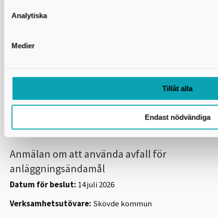
Verksamhetsutövare:
Aktiebolaget
Karlsborgsbostäder
Analytiska
Fastighetsbeteckning:
Svanvik 3:110, Karlsborgs
kommun
Medier
Beslut om miljöpåverkan:
Miljönämnden östra
Skaraborg beslutar att den planerade verksamheten på
fastigheten Svanvik 3:110 inte medför betydande
Tillåt alla
miljöpåverkan
Diarienummer:
2026-4666
Endast nödvändiga
Anmälan om att använda avfall för
anläggningsändamål
Datum för beslut:
14 juli 2026
Verksamhetsutövare:
Skövde kommun