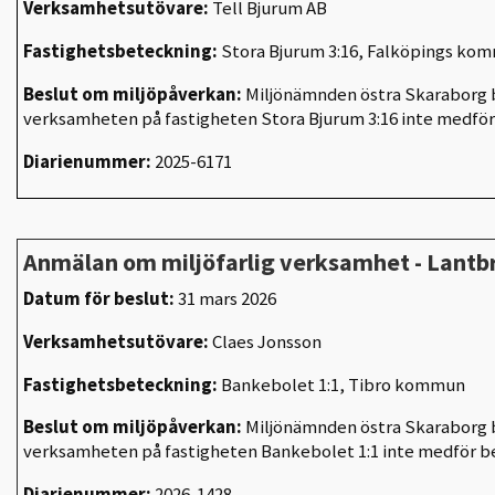
Verksamhetsutövare:
Tell Bjurum AB
Fastighetsbeteckning:
Stora Bjurum 3:16, Falköpings ko
Beslut om miljöpåverkan:
Miljönämnden östra Skaraborg b
verksamheten på fastigheten Stora Bjurum 3:16 inte medfö
Diarienummer:
2025-6171
Anmälan om miljöfarlig verksamhet - Lantb
Datum för beslut:
31 mars 2026
Verksamhetsutövare:
Claes Jonsson
Fastighetsbeteckning:
Bankebolet 1:1, Tibro kommun
Beslut om miljöpåverkan:
Miljönämnden östra Skaraborg b
verksamheten på fastigheten B
ankebolet 1:1
inte medför b
Diarienummer:
2026-1428