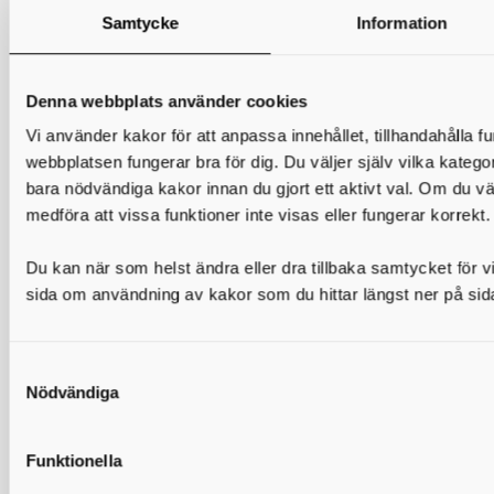
Datum för beslut:
3 juli 2026
Samtycke
Information
Verksamhetsutövare:
Aktiebolaget
Karlsborgsbostäder
Denna webbplats använder cookies
Fastighetsbeteckning:
Svanvik 3:110, Karlsborgs
kommun
Vi använder kakor för att anpassa innehållet, tillhandahålla f
webbplatsen fungerar bra för dig. Du väljer själv vilka kategori
Beslut om miljöpåverkan:
Miljönämnden östra
bara nödvändiga kakor innan du gjort ett aktivt val. Om du vä
Skaraborg beslutar att den planerade verksamheten på
medföra att vissa funktioner inte visas eller fungerar korrekt.
fastigheten Svanvik 3:110 inte medför betydande
miljöpåverkan
Du kan när som helst ändra eller dra tillbaka samtycket för vi
Diarienummer:
2026-4665
sida om användning av kakor som du hittar längst ner på sid
Anmälan om att använda avfall för
Nödvändiga
anläggningsändamål
Datum för beslut:
3 juli 2026
Funktionella