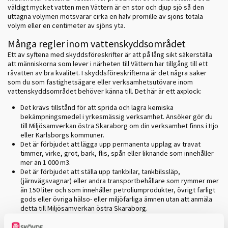
väldigt mycket vatten men Vättern är en stor och djup sjö så den
uttagna volymen motsvarar cirka en halv promille av sjöns totala
volym eller en centimeter av sjöns yta.
Många regler inom vattenskyddsområdet
Ett av syftena med skyddsföreskrifter är att på lång sikt säkerställa
att människorna som lever i närheten till Vättern har tillgång till ett
råvatten av bra kvalitet. I skyddsföreskrifterna är det några saker
som du som fastighetsägare eller verksamhetsutövare inom
vattenskyddsområdet behöver känna till. Det här är ett axplock:
Det krävs tillstånd för att sprida och lagra kemiska
bekämpningsmedel i yrkesmässig verksamhet. Ansöker gör du
till Miljösamverkan östra Skaraborg om din verksamhet finns i Hjo
eller Karlsborgs kommuner.
Det är förbjudet att lägga upp permanenta upplag av travat
timmer, virke, grot, bark, flis, spån eller liknande som innehåller
mer än 1 000 m3.
Det är förbjudet att ställa upp tankbilar, tankbilssläp,
(järnvägsvagnar) eller andra transportbehållare som rymmer mer
än 150 liter och som innehåller petroliumprodukter, övrigt farligt
gods eller övriga hälso- eller miljöfarliga ämnen utan att anmäla
detta till Miljösamverkan östra Skaraborg.
Det krävs tillstånd att lägga upp tillfälliga upplag av travat timmer,