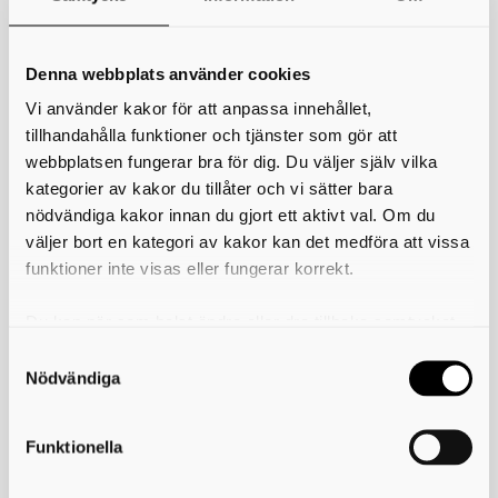
badplatser som kontrolleras av kommunen.
Provtagning genomförs minst fyra gånger per säsong, från mitten av
maj till slutet av augusti. Vattnets kvalitet påverkas av flera yttre
Denna webbplats använder cookies
faktorer som till exempel temperatur, nederbörd, vind och närhet till
föroreningskälla.
Vi använder kakor för att anpassa innehållet,
tillhandahålla funktioner och tjänster som gör att
I Sverige ska de badplatser som har mer än 200 badande per dag
under badsäsongen registreras som EU-bad. Du kan läsa mer om EU-
webbplatsen fungerar bra för dig. Du väljer själv vilka
bad på Havs- och vattenmyndighetens webbplats.
kategorier av kakor du tillåter och vi sätter bara
nödvändiga kakor innan du gjort ett aktivt val. Om du
Skriv ut
väljer bort en kategori av kakor kan det medföra att vissa
funktioner inte visas eller fungerar korrekt.
Länkar
Havs- och vattenmyndigheten, hitta din badplats
Du kan när som helst ändra eller dra tillbaka samtycket
för vilka kakor du tillåter. Det görs på vår sida om
användning av kakor som du hittar längst ner på sidan
Nödvändiga
Miljösamverkan östra Skaraborg
Funktionella
Telefon: