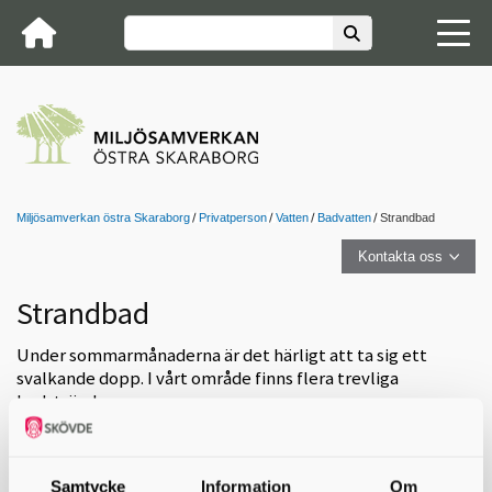
Miljösamverkan östra Skaraborg
Privatperson
Vatten
Badvatten
Strandbad
Kontakta oss
Strandbad
Under sommarmånaderna är det härligt att ta sig ett
svalkande dopp. I vårt område finns flera trevliga
badstränder.
Du kan ta reda på vilken kvalitet badvattnet på din favoritstrand hade
vid senaste provtagningen. På Havs och
vattenmyndighetens webbplats kan du se aktuella uppgifter för de
Samtycke
Information
Om