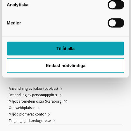
0500-49 36 30
Analytiska
E-post:
info@miljoskaraborg.se
Besöksadress:
Hertig Johans torg 2
Medier
Postadress:
Miljösamverkan östra Skaraborg
541 83 Skövde
Peppol-ID:
0007:2220002865
Tillåt alla
Fakturareferens:
YY351000
Endast nödvändiga
Information och länkar
Användning av kakor (cookies)
Behandling av personuppgifter
Miljöbarometern östra Skaraborg
Om webbplatsen
Miljödiplomerat kontor
Tillgänglighetsredogörelse