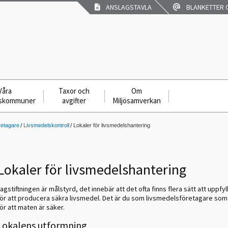
ANSLAGSTAVLA
BLANKETTER O
Våra
Taxor och
Om
skommuner
avgifter
Miljösamverkan
retagare
Livsmedelskontroll
Lokaler för livsmedelshantering
Lokaler för livsmedelshantering
agstiftningen är målstyrd, det innebär att det ofta finns flera sätt att uppfy
för att producera säkra livsmedel. Det är du som livsmedelsföretagare som
ör att maten är säker.
Lokalens utformning