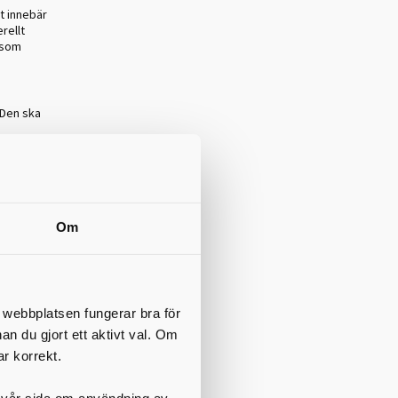
t innebär
rellt
t som
 Den ska
igt
Om
n?
t webbplatsen fungerar bra för
nan du gjort ett aktivt val. Om
ar korrekt.