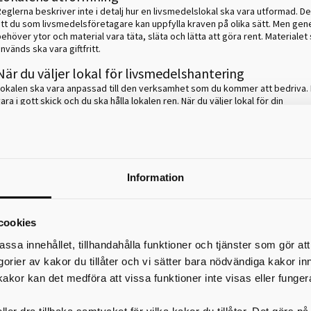
eglerna beskriver inte i detalj hur en livsmedelslokal ska vara utformad. De
att du som livsmedelsföretagare kan uppfylla kraven på olika sätt. Men gene
ehöver ytor och material vara täta, släta och lätta att göra rent. Materiale
nvänds ska vara giftfritt.
När du väljer lokal för livsmedelshantering
Lokalen ska vara anpassad till den verksamhet som du kommer att bedriva.
ara i gott skick och du ska hålla lokalen ren. När du väljer lokal för din
livsmedelsverksamhet är det några saker du behöver ha i åtanke.
Här följer några exempel på frågor du behöver få svar på.
Hur kan lokalen inredas så att den är lätt att hålla ren?
Hur kan du se till att tillagad mat inte möter disk, avfall eller annat smuts
Information
material?
Vilken ventilation finns i lokalen? Hur stort är ventilationsflödet?
Vilken kyl- och frysutrustning finns det eller är det möjligt att ha i lokale
Vilka utrymmen och arbetsytor finns för beredning?
cookies
Finns lämpligt utrymme för disk?
Hur kan du se till att personalen kan tvätta händerna?
assa innehållet, tillhandahålla funktioner och tjänster som gör at
Hur kan du ordna omklädning och toalett för personalen?
egorier av kakor du tillåter och vi sätter bara nödvändiga kakor in
Hur kan du lösa utrymme för städutrustning?
kakor kan det medföra att vissa funktioner inte visas eller funger
Hur löser du vatten, avlopp, fettavskiljare och avfallshantering?
Hur kan du försäkra dig om att skadedjur inte kan ta sig in i lokalen?
Får lokalen användas för livsmedelshantering av fastigehtsägaren?