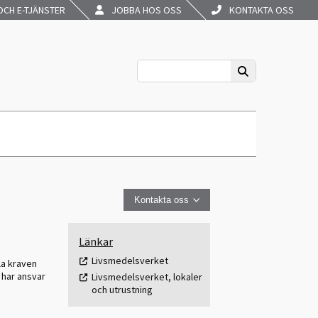
CH E-TJÄNSTER
JOBBA HOS OSS
KONTAKTA OSS
Kontakta oss
Länkar
Livsmedelsverket
lla kraven
 har ansvar
Livsmedelsverket, lokaler
och utrustning