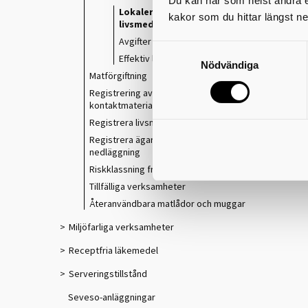
Du kan när som helst ändra el
Lokaler för
kakor som du hittar längst ne
livsmedelshantering
Avgifter för livsmedelskontroll
Effektiv livsmedelskontroll
Nödvändiga
Matförgiftning
Registrering av
kontaktmaterialverksamheter
Registrera livsmedelsanläggning
Registrera ägarbyte, ändring eller
nedläggning
Riskklassning från 2024
Tillfälliga verksamheter
Återanvändbara matlådor och muggar
Miljöfarliga verksamheter
Receptfria läkemedel
Serveringstillstånd
Seveso-anläggningar