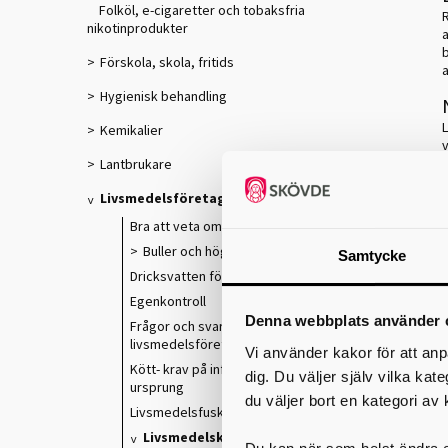
Folköl, e-cigaretter och tobaksfria
R
nikotinprodukter
b
Förskola, skola, fritids
a
Hygienisk behandling
Kemikalier
v
Lantbrukare
Livsmedelsföretagare
Bra att veta om livsmedel!
Buller och hög musik
Samtycke
Dricksvatten för livsmedelsföretagare
Egenkontroll
Denna webbplats använder 
Frågor och svar för
livsmedelsföretagare
Vi använder kakor för att anp
Kött- krav på information om köttets
dig. Du väljer själv vilka kat
ursprung
du väljer bort en kategori av 
Livsmedelsfusk eller bristande hantering
Livsmedelskontroll